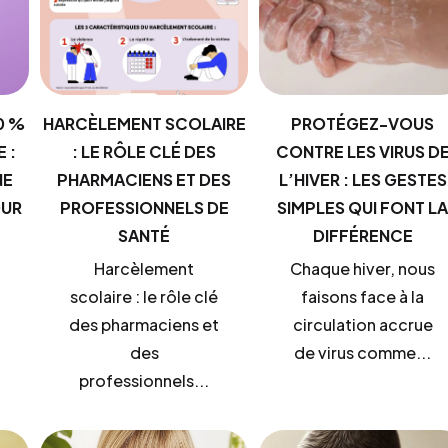
0 %
HARCÈLEMENT SCOLAIRE
PROTÉGEZ-VOUS
 :
: LE RÔLE CLÉ DES
CONTRE LES VIRUS D
NE
PHARMACIENS ET DES
L’HIVER : LES GESTES
OUR
PROFESSIONNELS DE
SIMPLES QUI FONT L
SANTÉ
DIFFÉRENCE
Harcèlement
Chaque hiver, nous
scolaire : le rôle clé
faisons face à la
des pharmaciens et
circulation accrue
des
de virus comme...
professionnels...