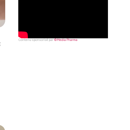
Contenu sponsorisé par
©Media Pharma
E
A