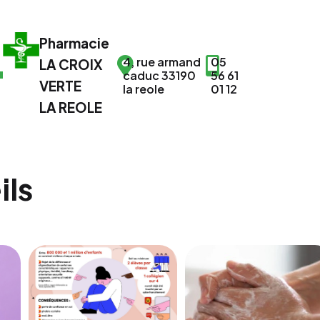
Pharmacie
4, rue armand
05
LA CROIX
caduc 33190
56 61
VERTE
la reole
01 12
LA REOLE
ils