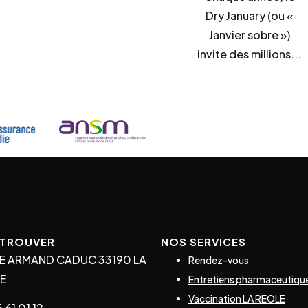
Dry January (ou «
Janvier sobre »)
invite des millions...
ETROUVER
NOS SERVICES
UE ARMAND CADUC 33190 LA
Rendez-vous
E
Entretiens pharmaceutiqu
Vaccination LA REOLE
 61 01 12