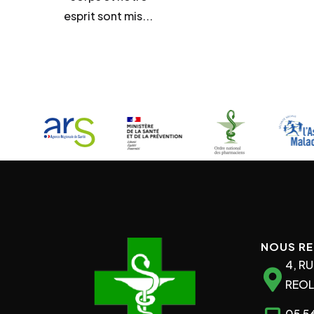
esprit sont mis...
NOUS R
4, R
REOL
05 56